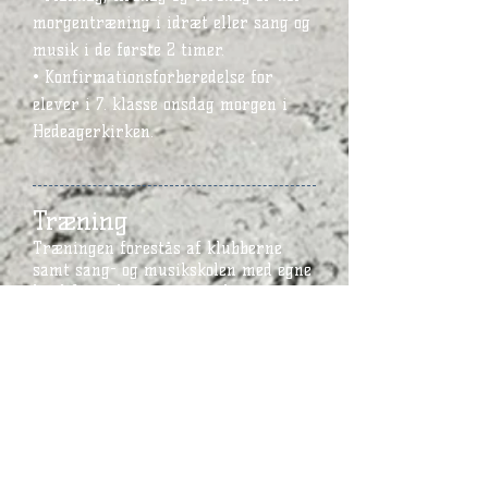
morgentræning i idræt eller sang og
musik i de første 2 timer.
• Konfirmationsforberedelse for
elever i 7. klasse onsdag morgen i
Hedeagerkirken.
Træning
Træningen forestås af klubberne
samt sang- og musikskolen med egne
kvalificerede trænere og lærere.
Madordning
Der er en madordning på skolen for
talentklasserne. Menuerne er
sammensat i samarbejde med
TeamDanmarks diætister. Eleverne