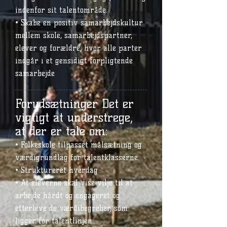
indenfor sit talentområde.
• Skabe en positiv samarbejdskultur
mellem skole, samarbejdspartner,
elever og forældre, hvor alle parter
indgår i et gensidigt forpligtende
samarbejde
Forudsætninger Det er
vigtigt at understrege,
at der er tale om:
• Folkeskole tilpasset målsætning og
værdigrundlag for talentklasserne
• Struktureret hverdag
• At eleverne skal vise vilje til at
arbejde hårdt og engageret og
efterleve de værdibegreber, som
ligger for talentlinjen.