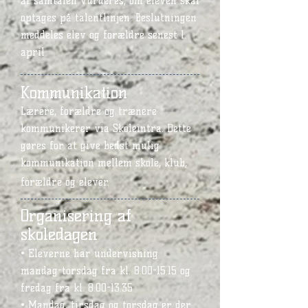
af samtalen vurderes, om eleven skal
optages på talentlinjen. Beslutningen
meddeles elev og forældre senest 1.
april
Kommunikation
Lærere, forældre og trænere
kommunikerer via Skoleintra. Dette
gøres for at give bedst mulig
kommunikation mellem skole, klub,
forældre og elever.
Organisering af
skoledagen
•
Eleverne har undervisning
mandag-torsdag fra kl.
8.00-15.15
og
fredag fra kl.
8.00-13.35
• Mandag, tirsdag og torsdag er der