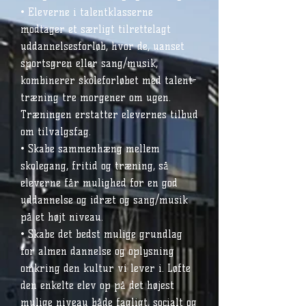
• Eleverne i talentklasserne
modtager et særligt tilrettelagt
uddannelsesforløb, hvor de, uanset
sportsgren eller sang/musik,
kombinerer skoleforløbet med talent-
træning tre morgener om ugen.
Træningen erstatter elevernes tilbud
om tilvalgsfag.
• Skabe sammenhæng mellem
skolegang, fritid og træning, så
eleverne får mulighed for en god
uddannelse og idræt og sang/musik
på et højt niveau.
• Skabe det bedst mulige grundlag
for almen dannelse og oplysning
omkring den kultur vi lever i. Løfte
den enkelte elev op på det højest
mulige niveau både fagligt, socialt og