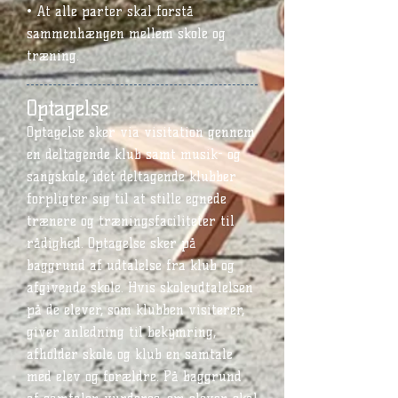
• At alle parter skal forstå
sammenhængen mellem skole og
træning.
Optagelse
Optagelse sker via visitation gennem
en deltagende klub samt musik- og
sangskole, idet deltagende klubber
forpligter sig til at stille egnede
trænere og træningsfaciliteter til
rådighed. Optagelse sker på
baggrund af udtalelse fra klub og
afgivende skole. Hvis skoleudtalelsen
på de elever, som klubben visiterer,
giver anledning til bekymring,
afholder skole og klub en samtale
med elev og forældre. På baggrund