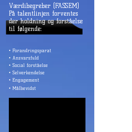
Værdibegreber (FASSEM)
På talentlinjen forventes
der holdning og forståelse
til følgende:
• Forandringsparat
• Ansvarsfuld
• Social forståelse
• Selverkendelse
• Engagement
• Målbevidst