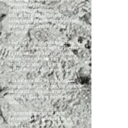
forventes det fra
samarbejdspartnernes og skolens
side, at forældrene forinden
ansøgningen drøfter forventninger,
krav og konsekvenser ved en
optagelse.
• Det har en afgørende betydning, at
de unge talenter er godt forberedte
og ved, hvad der kræves. At søge
optagelse er ikke for sjov. Det er en
beslutning, som vil få stor
indflydelse på talenternes hverdag.
• Talenterne skal være fuldstændig
overbeviste om, at idræt/sang/musik
på eliteplan – på nuværende
tidspunkt skal være en stor del af
deres liv.
• Samarbejdsparter og skole
forventer, at forældrene har en lige
så seriøs indstilling til elitelivet,