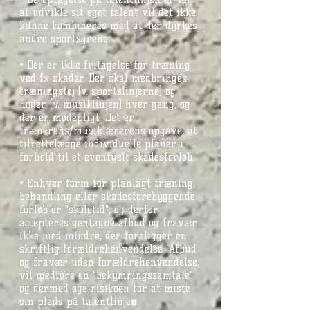
at udvikle sit eget talent vil det ikke
kunne kombineres med at der dyrkes
andre sportsgrene.
• Der er ikke fritagelse for træning
ved fx skader. Der skal medbringes
træningstøj (v. sportslinjerne) og
noder (v. musiklinjen) hver gang, og
der er mødepligt. Det er
trænerens/musiklærerens opgave, at
tilrettelægge individuelle planer i
forhold til et eventuelt skadesforløb.
• Enhver form for planlagt træning,
behandling eller skadesforebyggende
forløb er "skoletid", og derfor
accepteres gentagne afbud og fravær
ikke med mindre, der foreligger en
skriftlig forældrehenvendelse. Afbud
og fravær uden forældrehenvendelse,
vil medføre en "bekymringssamtale"
og dermed øge risikoen for at miste
sin plads på talentlinjen.