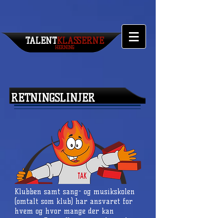
TALENT​
KLASSERNE
HERNING
RETNINGSLINJER
Klubben samt sang- og musikskolen
(omtalt som klub) har ansvaret for
hvem og hvor mange der kan