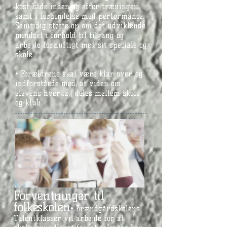
kost både inden og efter træningen
samt i forbindelse med performance.
Samtidig støtte op om det udviklende
mindset i forhold til tilgang og
arbejde fornuftigt med sit speciale og
skole.
• Forældrene skal være klar over, og
indforståede med, at viden om
elevens hverdag deles mellem skole
og klub.
Forventninger til
folkeskolen
• Brændgårdskolens
Talentklasser vil arbejde for at