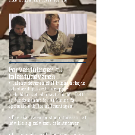
med årgangene hver for sig.
Forventninger til
talentudøveren
• Talentudøveren skal kunne arbejde
selvstændigt samt i grupper i
forhold til det planlagte forløb. Dette
er fundamentet for at kunne få
optimalt udbytte af træningen.
• Der skal være en stor interesse i at
udvikle sig selv som talentudøver.
• Da optagelse på talentlinjen er for