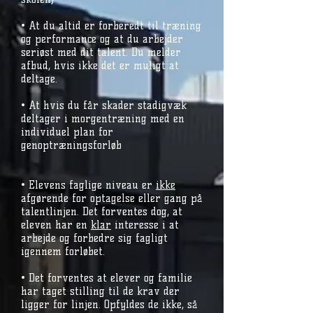
• At du altid er forberedt til træning
og performance og at du arbejder
seriøst med dit talent. Du melder
afbud, hvis ikke det er muligt at
deltage.
• At hvis du får skader stadigvæk
deltager i morgentræning med en
individuel plan for
genoptræningsforløb
• Elevens faglige niveau er
ikke
afgørende for optagelse eller gang på
talentlinjen. Det forventes dog, at
eleven har en
klar
interesse i at
arbejde og forbedre sig fagligt
igennem forløbet.
• Det forventes at elever og familie
har taget stilling til de krav der
ligger for linjen. Opfyldes de ikke, så