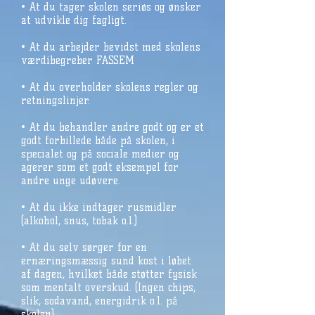
• At du tager skolen seriøs og ønsker
at udvikle dig fagligt.
• At du arbejder bevidst med skolens
værdibegreber FASSEM
• At du overholder skolens regler og
retningslinjer.
• At du behandler andre godt og er et
godt forbillede både på skolen, i
specialet og på sociale medier og
agerer som et godt eksempel for
andre unge udøvere.
• At du ikke indtager rusmidler
(alkohol, snus, tobak o.l.)
• At du selv sørger for en
ernæringsmæssig sund kost i løbet
af dagen, hvilket både støtter fysisk
som mentalt overskud. (Ingen chips,
slik, sodavand, energidrik o.l. på
skolen)