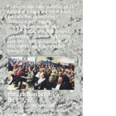
• Eleverne skal være indstillet på at
opfylde de stillede krav hvad angår
passende kost og ernæring i
forbindelse med træning,
konkurrence og performance.
Talenterne skal, som udgangspunkt,
selv sørge for en ernæringsmæssig
sund kost i løbet af dagen, hvilket
både støtter fysisk som mentalt
overskud.
Forventninger til
forældre
• Det at søge om optagelse i en
Talentklasse er en stor beslutning
for både elev og forældre, derfor