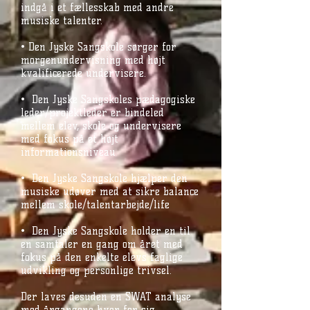
indgå i et fællesskab med andre
musiske talenter.
• Den Jyske Sangskole sørger for
morgenundervisning med højt
kvalificerede undervisere.
• Den Jyske Sangskoles pædagogiske
leder/projektleder er bindeled
mellem elev, skole og undervisere
med fokus på et højt
informationsniveau
• Den Jyske Sangskole hjælper den
musiske udøver med at sikre balance
mellem skole/talentarbejde/life
• Den Jyske Sangskole holder en til
en samtaler en gang om året med
fokus på den enkelte elevs faglige
udvikling og personlige trivsel.
Der laves desuden en SWAT analyse