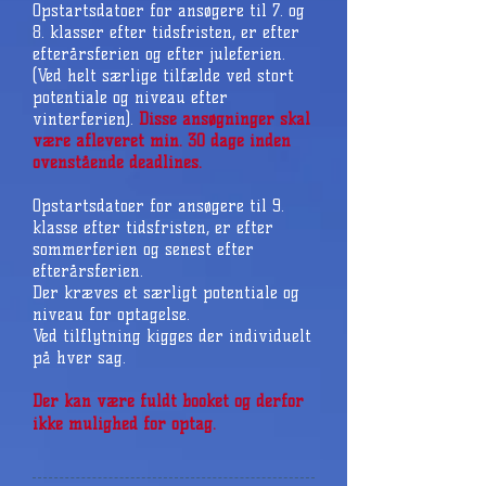
Opstartsdatoer for ansøgere til 7. og
8. klasser efter tidsfristen, er efter
efterårsferien og efter juleferien.
(Ved helt særlige tilfælde ved stort
potentiale og niveau efter
vinterferien).
Disse ansøgninger skal
være afleveret min. 30 dage inden
ovenstående deadlines.
Opstartsdatoer for ansøgere til 9.
klasse efter tidsfristen, er efter
sommerferien og senest efter
efterårsferien.
Der kræves et særligt potentiale og
niveau for optagelse.
Ved tilflytning kigges der individuelt
på hver sag.
Der kan være fuldt booket og derfor
ikke mulighed for optag.