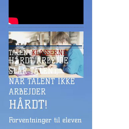
TALENT
KLASSERNE
HÅRDT ARBEJDE
SLÅR TALENT,
NÅR TALENT IKKE
ARBEJDER
HÅRDT!
Forventninger til eleven