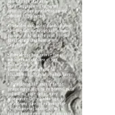
som de unge skal have.
Grundlæggende vil en seriøs
indstilling hos forældrene smitte
positivt af på barnet.
• Forældre skal yde støtte til barnet,
når der helt naturligt kan komme
perioder med mindre gejst overfor
såvel idræt/sang/musik som
skoledelen.
• Forældrene har ansvar for at
medvirke og etablere et højt
informations- og
kommunikationsniveau til
klub/forening/træner og skole/lærer.
• Forældrene har ansvar for at
præge deres barn til en generel sund
indstilling vedr. det at være
eliteudøver. Det vil både sige, at
forældrene (særligt relevant for
sportslinjerne) bakker op om, at
barnet behøver en sund og nærende