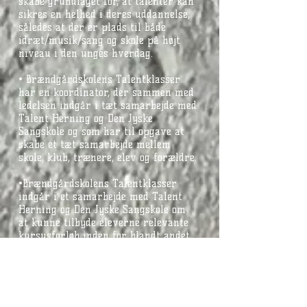
skabe grundlaget for, at talenter kan
sikres en helhed i deres uddannelse,
således at der er plads til både
idræt/musik/sang og skole på højt
niveau i den unges hverdag.
• Brændgårdskolens Talentklasser
har en koordinator, der sammen med
ledelsen indgår i tæt samarbejde med
Talent Herning og Den Jyske
Sangskole og som har til opgave at
skabe et tæt samarbejde mellem
skole, klub, trænere, elev og forældre.
•Brændgårdskolens Talentklasser
indgår i et samarbejde med Talent
Herning og Den Jyske Sangskole om
at kunne tilbyde eleverne relevante
kursusforløb inden for blandt andet
kost og ernæring, mentaltræning,
skadesforebyggende træning mm.
• Forældre kan ansøge om
undervisningsfrihed til talenter i