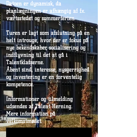
Datoen er dynamisk, da
planlægningen er afhængig af fx.
værtsstedet og sommerferien.
Turen er lagt som afslutning på en
helt introuge, hvor der er fokus på
nye bekendskaber, socialisering og
indflyvning til det at gå i
Talentklasserne.
Åbent sind, interesse, nysgerrighed
og investering er en forventelig
kompetence.
Informationer og tilmelding
udsendes af Talent Herning.
Mere information på
velkomstmødet.