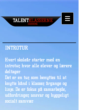
TALENT​
KLASSERNE
HERNING
INTROTUR
Hvert skoleår starter med en
introtur, hvor alle elever og lærere
deltager.
Det er en tur, som benyttes til at
knytte bånd i klasser, årgange og
linje. De er fokus på samarbejde,
udfordringer, ansvar og hyggeligt
socialt samvær.